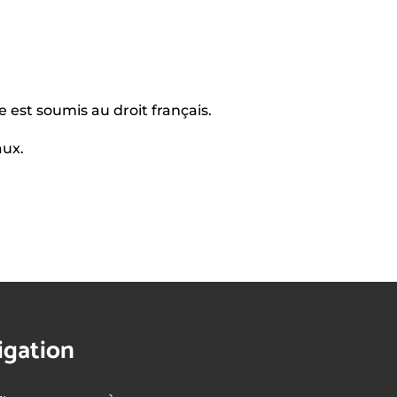
e est soumis au droit français.
aux.
igation